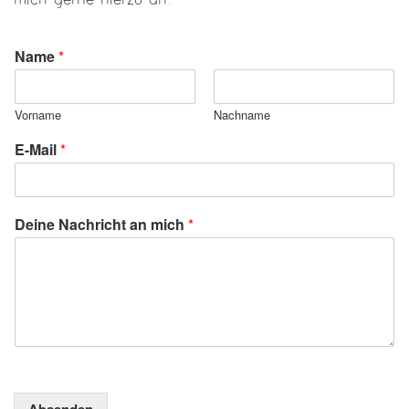
Name
*
Vorname
Nachname
m
E-Mail
*
i
c
h
a
Deine Nachricht an mich
*
n
E
-
M
a
i
l
Absenden