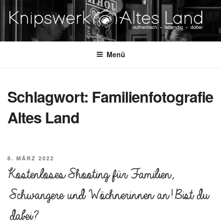
Zum
Inhalt
springen
KNIPSWERK – ALTES LAND
authentisch. lebending. dabei.
Menü
Schlagwort:
Familienfotografie
Altes Land
VERÖFFENTLICHT
8. MÄRZ 2022
AM
Kostenloses Shooting für Familien,
Schwangere und Wöchnerinnen an! Bist du
dabei?