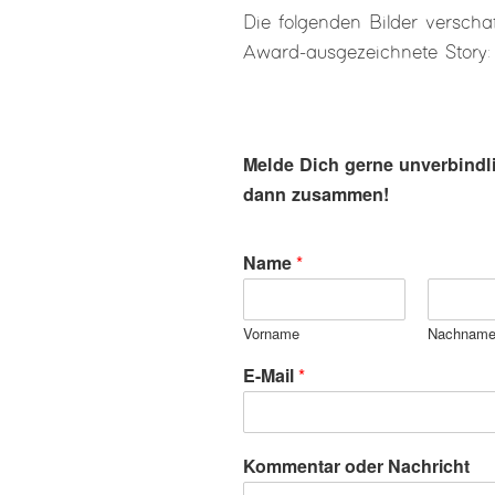
Die folgenden Bilder verschaf
Award-ausgezeichnete Story:
Melde Dich gerne unverbindlic
dann zusammen!
Name
*
Vorname
Nachnam
E-Mail
*
K
Kommentar oder Nachricht
o