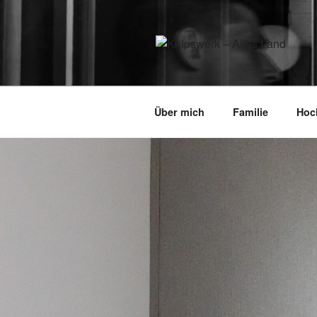
Zum
Inhalt
springen
KNIPSWERK – ALTES LA
authentisch. lebending. dabei
Über mich
Familie
Hoc