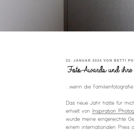
VERÖFFENTLICHT
22. JANUAR 2024
VON
BETTI P
AM
Foto-Awards und ihre 
...wenn die Familienfotografi
Das neue Jahr hätte für mich
erhielt von
Inspiration Photo
wurde meine eingereichte Ge
einem internationalen Preis 