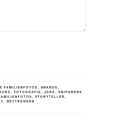
E FAMILIENFOTOS
,
AWARDS
,
MBURG
,
FOTOGRAFIE
,
JORK
,
KNIPSWERK
FAMILIENFOTOS
,
STORYTELLER
,
LT
,
WETTBEWERB