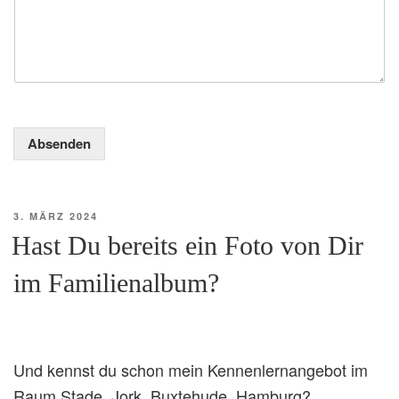
Absenden
VERÖFFENTLICHT
3. MÄRZ 2024
AM
Hast Du bereits ein Foto von Dir
im Familienalbum?
Und kennst du schon mein Kennenlernangebot im
Raum Stade, Jork, Buxtehude, Hamburg?