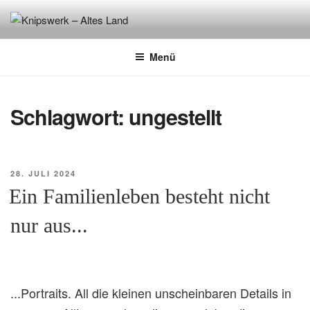
Zum
Inhalt
KNIPSWERK – ALTES LAND
authentisch. lebending. dabei.
springen
Menü
Schlagwort:
ungestellt
VERÖFFENTLICHT
28. JULI 2024
AM
Ein Familienleben besteht nicht
nur aus...
...Portraits. All die kleinen unscheinbaren Details in