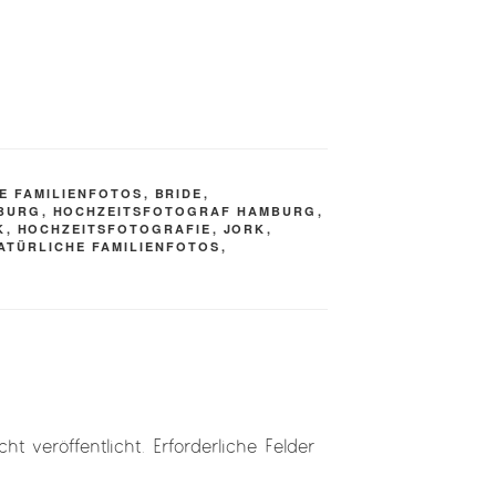
E FAMILIENFOTOS
,
BRIDE
,
MBURG
,
HOCHZEITSFOTOGRAF HAMBURG
,
K
,
HOCHZEITSFOTOGRAFIE
,
JORK
,
ATÜRLICHE FAMILIENFOTOS
,
ht veröffentlicht.
Erforderliche Felder