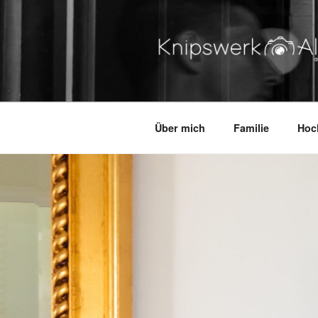
Zum
Inhalt
springen
KNIPSWERK – ALTES LA
authentisch. lebending. dabei
Über mich
Familie
Hoc