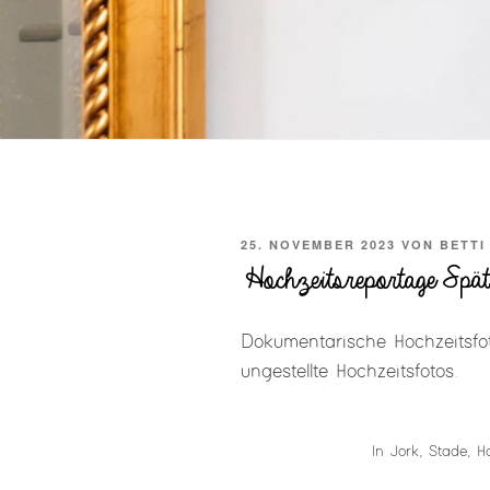
VERÖFFENTLICHT
25. NOVEMBER 2023
VON
BETTI
AM
Hochzeitsreportage Spä
Dokumentarische Hochzeitsfot
ungestellte Hochzeitsfotos.
In Jork, Stade, 