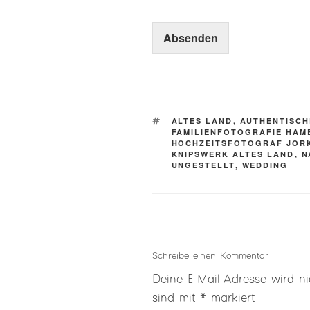
o
d
Absenden
e
r
SCHLAGWÖRTER
ALTES LAND
,
AUTHENTISCH
FAMILIENFOTOGRAFIE HA
HOCHZEITSFOTOGRAF JOR
KNIPSWERK ALTES LAND
,
N
UNGESTELLT
,
WEDDING
Schreibe einen Kommentar
Deine E-Mail-Adresse wird nic
sind mit
*
markiert