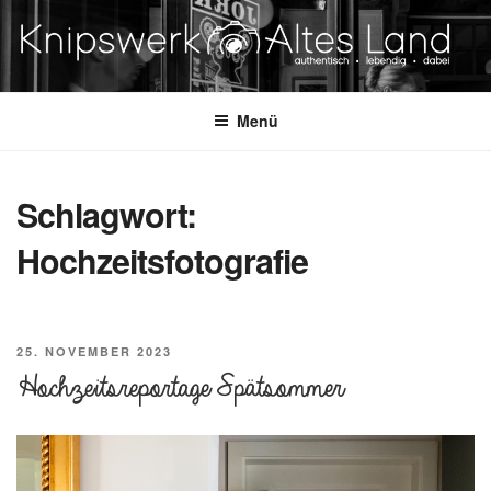
Zum
Inhalt
springen
KNIPSWERK – ALTES LAND
authentisch. lebending. dabei.
Menü
Schlagwort:
Hochzeitsfotografie
VERÖFFENTLICHT
25. NOVEMBER 2023
AM
Hochzeitsreportage Spätsommer