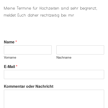
Meine Termine für Hochzeiten sind sehr begrenzt,
meldet Euch daher rechtzeitig bei mir.
Name
*
Vorname
Nachname
N
E-Mail
*
a
c
h
r
Kommentar oder Nachricht
i
c
h
t
N