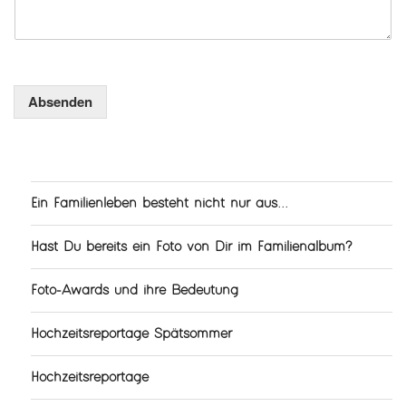
a
m
e
K
o
Absenden
m
m
e
n
t
a
Ein Familienleben besteht nicht nur aus...
r
Hast Du bereits ein Foto von Dir im Familienalbum?
Foto-Awards und ihre Bedeutung
Hochzeitsreportage Spätsommer
Hochzeitsreportage