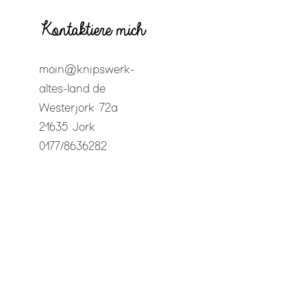
Kontaktiere mich
moin@knipswerk-
altes-land.de
Westerjork 72a
21635 Jork
0177/8636282