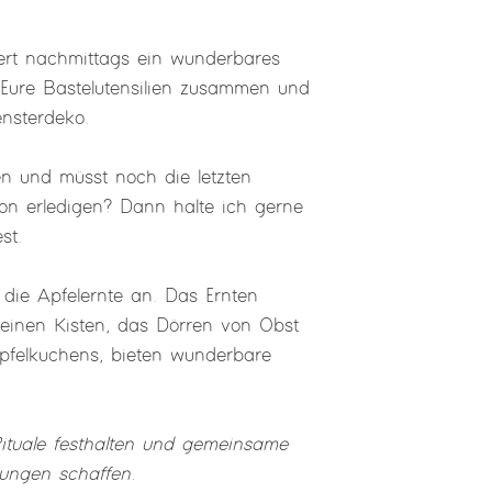
ert nachmittags ein wunderbares
l Eure Bastelutensilien zusammen und
nsterdeko.
en und müsst noch die letzten
ison erledigen? Dann halte ich gerne
st.
 die Apfelernte an. Das Ernten
leinen Kisten, das Dörren von Obst
Apfelkuchens, bieten wunderbare
Rituale festhalten und gemeinsame
rungen schaffen.