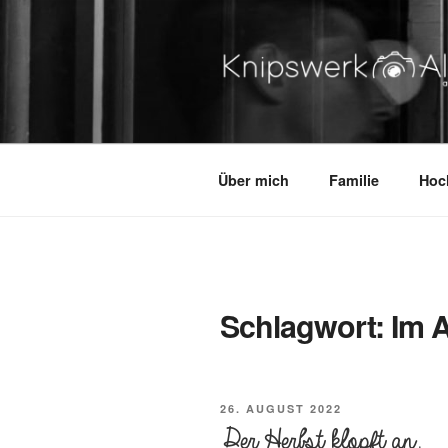
Zum
Inhalt
springen
KNIPSWERK – ALTES LA
authentisch. lebending. dabei
Über mich
Familie
Hoc
Schlagwort:
Im 
VERÖFFENTLICHT
26. AUGUST 2022
AM
Der Herbst klopft an.