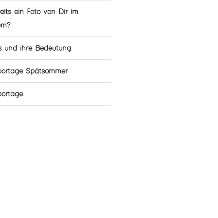
eits ein Foto von Dir im
um?
s und ihre Bedeutung
eportage Spätsommer
portage