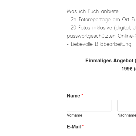
Was ich Euch anbiete:
- 2h Fotoreportage am Ort E
- 20 Fotos inklusive (digital,
passwortgeschützten Online-
- Liebevolle Bildbearbeitung
Einmaliges Angebot (
199€ (
Name
*
Vorname
Nachnam
N
E-Mail
*
a
m