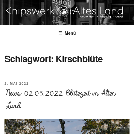
Zum
Inhalt
springen
KNIPSWERK – ALTES LAND
authentisch. lebending. dabei.
Menü
Schlagwort:
Kirschblüte
VERÖFFENTLICHT
2. MAI 2022
AM
News 02.05.2022: Blütezeit im Alten
Land