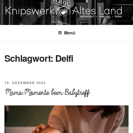
Zum
Inhalt
springen
KNIPSWERK – ALTES LAND
authentisch. lebending. dabei.
Menü
Schlagwort:
Delfi
VERÖFFENTLICHT
19. DEZEMBER 2022
AM
Mama-Momente beim Babytreff