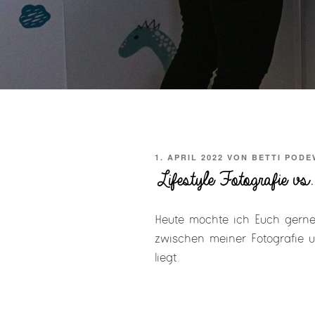
VERÖFFENTLICHT
1. APRIL 2022
VON
BETTI PODE
AM
Lifestyle Fotografie vs
Heute möchte ich Euch gerne
zwischen meiner Fotografie u
liegt.