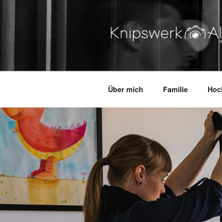
Zum
Inhalt
springen
KNIPSWERK – ALTES LA
authentisch. lebending. dabei
Über mich
Familie
Hoc