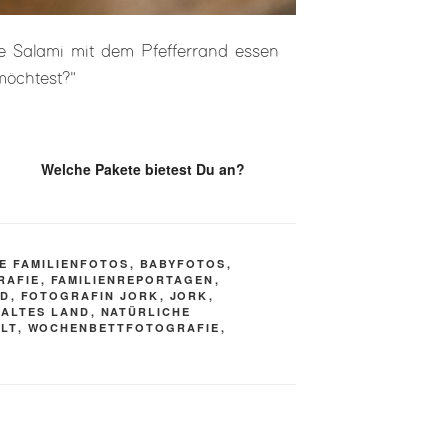
ie Salami mit dem Pfefferrand essen
möchtest?"
Welche Pakete bietest Du an?
E FAMILIENFOTOS
,
BABYFOTOS
,
RAFIE
,
FAMILIENREPORTAGEN
,
ND
,
FOTOGRAFIN JORK
,
JORK
,
 ALTES LAND
,
NATÜRLICHE
LT
,
WOCHENBETTFOTOGRAFIE
,