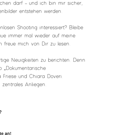
hen darf – und ich bin mir sicher,
enbilder entstehen werden.
losen Shooting interessiert? Bleibe
ue immer mal wieder auf meine
h freue mich von Dir zu lesen.
tige Neuigkeiten zu berichten. Denn
p „Dokumentarische
a Friese und Chiara Doveri.
n zentrales Anliegen.
?
te an!