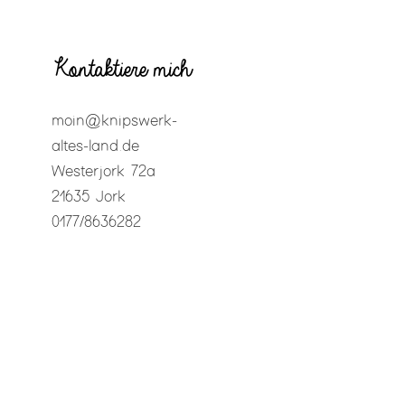
Kontaktiere mich
moin@knipswerk-
altes-land.de
Westerjork 72a
21635 Jork
0177/8636282