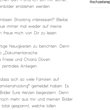
hen darf – und ich bin mir sicher,
Hochzeitsre
enbilder entstehen werden.
losen Shooting interessiert? Bleibe
ue immer mal wieder auf meine
h freue mich von Dir zu lesen.
tige Neuigkeiten zu berichten. Denn
p „Dokumentarische
a Friese und Chiara Doveri.
n zentrales Anliegen.
dass sich so viele Familien auf
amilienshooting‟ gemeldet haben. Es
Bilder Eure Herzen begeistern. Denn
h noch mehr aus mir und meinen Bilder
total gespannt, welche tollen