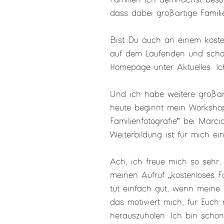
Familien ich demnächst besuc
dass dabei großartige Famili
Bist Du auch an einem kosten
auf dem Laufenden und scha
Homepage unter Aktuelles. Ic
Und ich habe weitere großar
heute beginnt mein Worksho
Familienfotografie‟ bei Marci
Weiterbildung ist für mich ei
Ach, ich freue mich so sehr, 
meinen Aufruf „kostenloses F
tut einfach gut, wenn meine 
das motiviert mich, für Euc
herauszuholen. Ich bin schon 