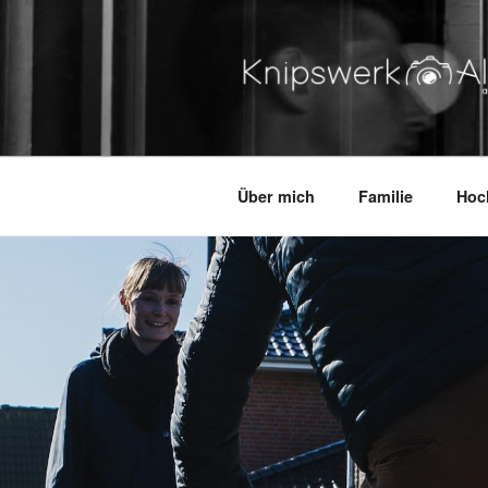
Zum
Inhalt
springen
KNIPSWERK – ALTES LA
authentisch. lebending. dabei
Über mich
Familie
Hoc