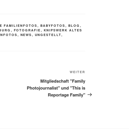
E FAMILIENFOTOS
,
BABYFOTOS
,
BLOG
,
MBURG
,
FOTOGRAFIE
,
KNIPSWERK ALTES
ENFOTOS
,
NEWS
,
UNGESTELLT
,
Nächster
WEITER
Beitrag
Mitgliedschaft "Family
Photojournalist" und "This is
Reportage Family"