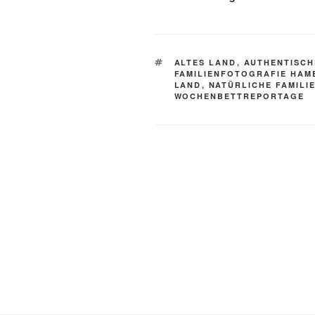
SCHLAGWÖRTER
ALTES LAND
,
AUTHENTISCH
FAMILIENFOTOGRAFIE HA
LAND
,
NATÜRLICHE FAMILI
WOCHENBETTREPORTAGE
Beitragsnavigation